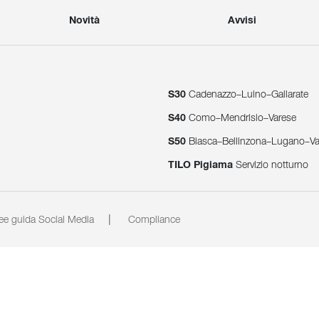
Novità
Avvisi
S30
Cadenazzo–Luino–Gallarate
S40
Como–Mendrisio–Varese
S50
Biasca–Bellinzona–Lugano–V
TILO Pigiama
Servizio notturno
ee guida Social Media
Compliance