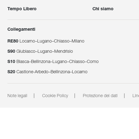
Tempo Libero
Chi siamo
Collegamenti
RE80
Locarno‒Lugano‒Chiasso‒Milano
S90
Giubiasco–Lugano–Mendrisio
S10
Biasca–Bellinzona–Lugano–Chiasso–Como
S20
Castione-Arbedo–Bellinzona–Locarno
Note legali
Cookie Policy
Protezione dei dati
Lin